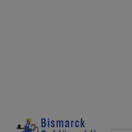
BISMARCK SCHLÜSSELDIENST
Bismarckstr. 147
28203 Bremen
24/7 Notruf
0160 884 910 0
(Tag & Nacht)
Kundenservice
0421 70 60 22
Datenschutz