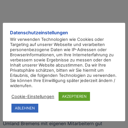
Datenschutzeinstellungen
Wir verwenden Technologien wie Cookies oder
BISMARCK
Targeting auf unserer Webseite und verarbeiten
SCHLÜSSELDIENST
personenbezogene Daten wie IP-Adressen oder
Browserinformationen, um Ihre Interneterfahrung zu
SYKE
verbessern sowie Ergebnisse zu messen oder den
Inhalt unserer Website abzustimmen. Da wir Ihre
Privatsphäre schätzen, bitten wir Sie hiermit um
24 Stunden 365 Tage im Jahr für Sie im Schlüsseldienst
Erlaubnis, die folgenden Technologien zu verwenden.
Einsatz
Sie können Ihre Einwilligung später jederzeit ändern /
widerrufen.
Der Bismarck Schlüsseldienst aus Bremen ist
Cookie-Einstellungen
AKZEPTIEREN
ortsansässig und öffnet seit über 35 Jahren als
Fachbetrieb Häuser, Türen und Schlösser aller Art in
ABLEHNEN
Bremen und Umland. Darüber hinaus sind wir auch im
Umland Bremens mit eigenen Mitarbeitern gut